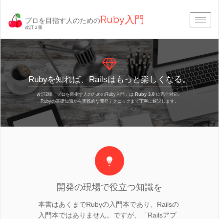
Ruby入門
プロを目指す人のための
Togg
改訂２版
navig
Rubyを知れば、Railsはもっと楽しくなる。
改訂2版「プロを目指す人のためのRuby入門」は
Ruby 3.0
に完全対応。
Rubyの基礎知識から実践的な開発テクニックまで丁寧に解説します。
開発の現場で役立つ知識を
本書はあくまでRubyの入門本であり、Railsの
入門本ではありません。ですが、「Railsアプ