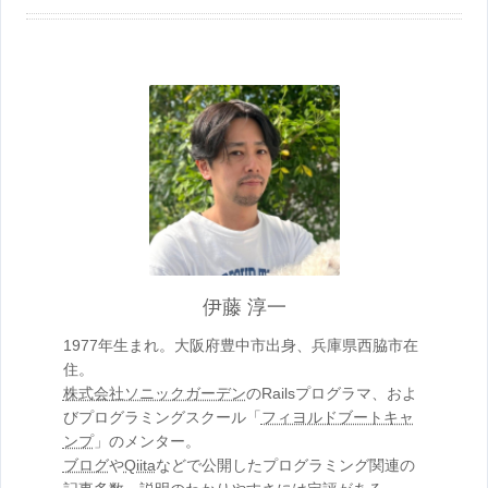
伊藤 淳一
1977年生まれ。大阪府豊中市出身、兵庫県西脇市在
住。
株式会社ソニックガーデン
のRailsプログラマ、およ
びプログラミングスクール「
フィヨルドブートキャ
ンプ
」のメンター。
ブログ
や
Qiita
などで公開したプログラミング関連の