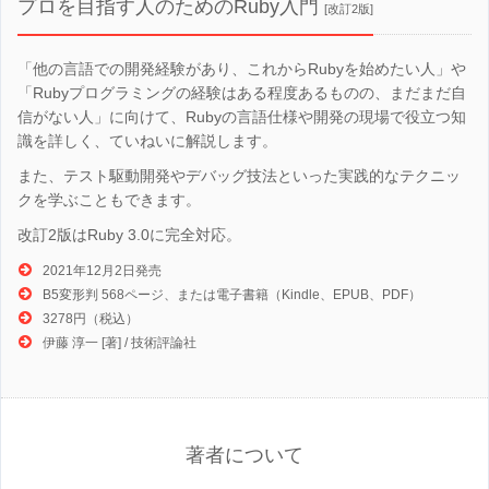
プロを目指す人のためのRuby入門
[改訂2版]
「他の言語での開発経験があり、これからRubyを始めたい人」や
「Rubyプログラミングの経験はある程度あるものの、まだまだ自
信がない人」に向けて、Rubyの言語仕様や開発の現場で役立つ知
識を詳しく、ていねいに解説します。
また、テスト駆動開発やデバッグ技法といった実践的なテクニッ
クを学ぶこともできます。
改訂2版はRuby 3.0に完全対応。
2021年12月2日発売
B5変形判 568ページ、または電子書籍（Kindle、EPUB、PDF）
3278円（税込）
伊藤 淳一 [著] / 技術評論社
著者について